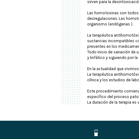
sirven para la desintoxicació
Las homotoxinas son todos a
desregulaciones. Las homoto
organismo (endógenas ).
La terapéutica antihomotóx
sustancias incompatibles con
presentes en los medicame
Todo inicio de sanación de 
y linfático y siguiendo por la
En la actualidad que vivim
La terapéutica antihomotóxic
clínica y los estudios de la
Este procedimiento comienza
específico del proceso pato
La duración de la terapia es 