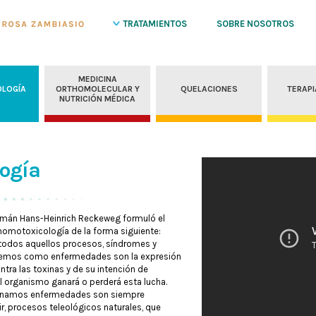
TRATAMIENTOS
SOBRE NOSOTROS
MEDICINA
LOGÍA
ORTHOMOLECULAR Y
QUELACIONES
TERAPI
NUTRICIÓN MÉDICA
ogía
lemán Hans-Heinrich Reckeweg formuló el
 homotoxicología de la forma siguiente:
todos aquellos procesos, síndromes y
emos como enfermedades son la expresión
ntra las toxinas y de su intención de
 El organismo ganará o perderá esta lucha.
inamos enfermedades son siempre
r, procesos teleológicos naturales, que