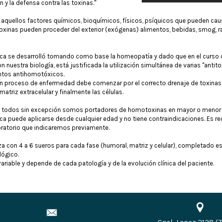
n y la defensa contra las toxinas."
quellos factores químicos, bioquímicos, físicos, psíquicos que pueden cau
xinas pueden proceder del exterior (exógenas) alimentos, bebidas, smog, rad
ica se desarrolló tomando como base la homeopatía y dado que en el curs
 nuestra biología, está justificada la utilización simultánea de varias "ant
ntos antihomotóxicos.
un proceso de enfermedad debe comenzar por el correcto drenaje de toxinas
 matriz extracelular y finalmente las células.
os todos sin excepción somos portadores de homotoxinas en mayor o menor 
a puede aplicarse desde cualquier edad y no tiene contraindicaciones. Es req
boratorio que indicaremos previamente.
 con 4 a 6 sueros para cada fase (humoral, matriz y celular), completado es
lógico.
variable y depende de cada patología y de la evolución clínica del paciente.